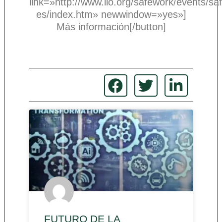
link=»http://www.ilo.org/safework/events/sa
es/index.htm» newwindow=»yes»]
Más información[/button]
FUTURO DE LA