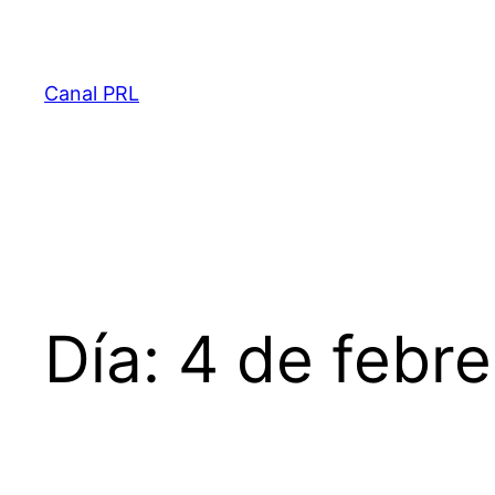
Saltar
al
contenido
Canal PRL
Día:
4 de febr