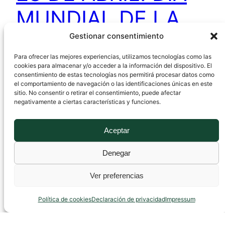
MUNDIAL DE LA
SEGURIDAD Y
Gestionar consentimiento
Para ofrecer las mejores experiencias, utilizamos tecnologías como las
SALUD EN EL
cookies para almacenar y/o acceder a la información del dispositivo. El
consentimiento de estas tecnologías nos permitirá procesar datos como
el comportamiento de navegación o las identificaciones únicas en este
TRABAJO
sitio. No consentir o retirar el consentimiento, puede afectar
negativamente a ciertas características y funciones.
El 28 de abril conmemoramos el Día Mundial de
Aceptar
la Seguridad y Salud en el Trabajo (SST). En
Denegar
2003, la Organización Internacional del Trabajo
(OIT) acordó llevar a cabo esta celebración de
Ver preferencias
manera anual para poner el foco en la necesidad
de la prevención y la promoción de una cultura
Política de cookies
Declaración de privacidad
Impressum
de prevención de riesgos laborales.…
24 abril, 2024