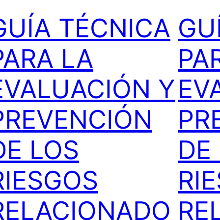
GUÍA TÉCNICA
GU
PARA LA
PA
EVALUACIÓN Y
EV
PREVENCIÓN
PR
DE LOS
DE
RIESGOS
RI
RELACIONADO
RE