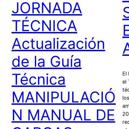
JORNADA
TÉCNICA
Actualización
de la Guía
Técnica
El
el
té
MANIPULACIÓ
lo
am
N MANUAL DE
20
re