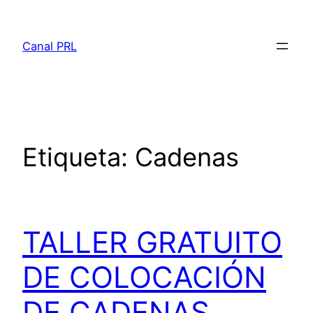
Saltar
al
Canal PRL
contenido
Etiqueta:
Cadenas
TALLER GRATUITO
DE COLOCACIÓN
DE CADENAS