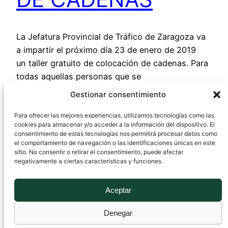
La Jefatura Provincial de Tráfico de Zaragoza va
a impartir el próximo día 23 de enero de 2019
un taller gratuito de colocación de cadenas. Para
todas aquellas personas que se
desplazan diariamente a su trabajo y aquellas
Gestionar consentimiento
cuya actividad principal es el transporte de
mercancías o personas, o deben realizar viajes
Para ofrecer las mejores experiencias, utilizamos tecnologías como las
cookies para almacenar y/o acceder a la información del dispositivo. El
relacionados con su trabajo resulta…
consentimiento de estas tecnologías nos permitirá procesar datos como
17 enero, 2019
el comportamiento de navegación o las identificaciones únicas en este
sitio. No consentir o retirar el consentimiento, puede afectar
negativamente a ciertas características y funciones.
Aceptar
Denegar