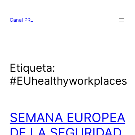
Saltar
al
Canal PRL
contenido
Etiqueta:
#EUhealthyworkplaces
SEMANA EUROPEA
DE LA SEGURIDAD