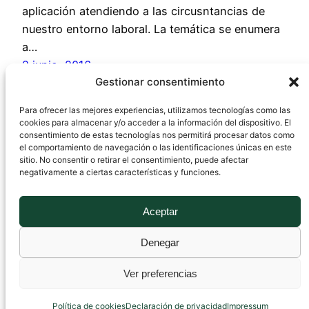
aplicación atendiendo a las circusntancias de
nuestro entorno laboral. La temática se enumera
a…
2 junio, 2016
Gestionar consentimiento
Para ofrecer las mejores experiencias, utilizamos tecnologías como las
cookies para almacenar y/o acceder a la información del dispositivo. El
Requisitos Salud y
consentimiento de estas tecnologías nos permitirá procesar datos como
el comportamiento de navegación o las identificaciones únicas en este
sitio. No consentir o retirar el consentimiento, puede afectar
Seguridad para
negativamente a ciertas características y funciones.
sistemas de
Aceptar
protección en
Denegar
atmósferas
Ver preferencias
Política de cookies
Declaración de privacidad
Impressum