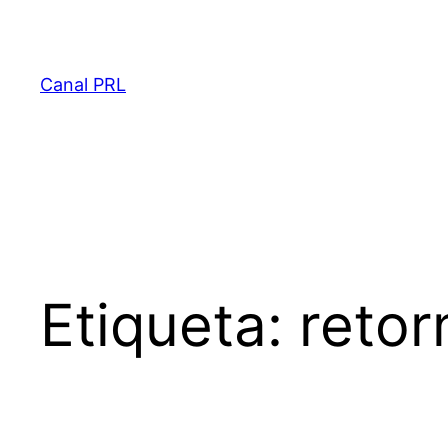
Saltar
al
contenido
Canal PRL
Etiqueta:
retor