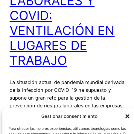
LABORALES Y
COVID:
VENTILACIÓN EN
LUGARES DE
TRABAJO
La situación actual de pandemia mundial derivada
de la infección por COVID-19 ha supuesto y
supone un gran reto para la gestión de la
prevención de riesgos laborales en las empresas.
En la actualidad existen evidencias significativas
Gestionar consentimiento
sobre la transmisión de la infección del
coronavirus mediante aerosoles. Es importante
Para ofrecer las mejores experiencias, utilizamos tecnologías como las
cookies para almacenar y/o acceder a la información del dispositivo. El