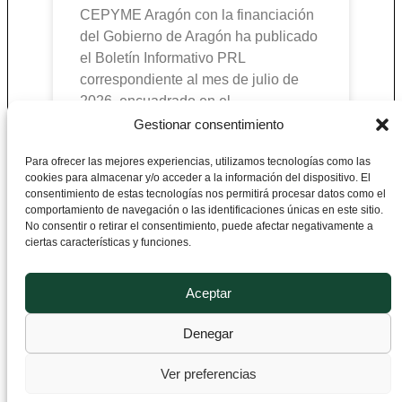
CEPYME Aragón con la financiación
del Gobierno de Aragón ha publicado
el Boletín Informativo PRL
correspondiente al mes de julio de
2026, encuadrado en el
Gestionar consentimiento
Para ofrecer las mejores experiencias, utilizamos tecnologías como las
cookies para almacenar y/o acceder a la información del dispositivo. El
CEPYME Aragón
consentimiento de estas tecnologías nos permitirá procesar datos como el
comportamiento de navegación o las identificaciones únicas en este sitio.
No consentir o retirar el consentimiento, puede afectar negativamente a
Departamento de Prevención de Riesgos
ciertas características y funciones.
Laborales
Plaza de Roma F-1, 2ª Planta 50010
Aceptar
Zaragoza, España
Denegar
+34 976 76 60 60
Ver preferencias
prevencion@cepymearagon.es