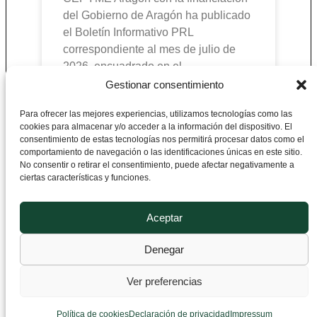
del Gobierno de Aragón ha publicado
el Boletín Informativo PRL
correspondiente al mes de julio de
2026, encuadrado en el
Gestionar consentimiento
Para ofrecer las mejores experiencias, utilizamos tecnologías como las
cookies para almacenar y/o acceder a la información del dispositivo. El
CEPYME Aragón
consentimiento de estas tecnologías nos permitirá procesar datos como el
comportamiento de navegación o las identificaciones únicas en este sitio.
No consentir o retirar el consentimiento, puede afectar negativamente a
Departamento de Prevención de Riesgos
ciertas características y funciones.
Laborales
Plaza de Roma F-1, 2ª Planta 50010
Aceptar
Zaragoza, España
Denegar
+34 976 76 60 60
Ver preferencias
prevencion@cepymearagon.es
Política de cookies
Declaración de privacidad
Impressum