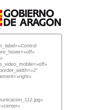
in_label=»Control
ore_hover=»off»
t»
e_video_mobile=»off»
border_width=»2″
cement=»right»
unicacion_112.jpg»
=»center»