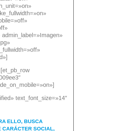
th_unit=»on»
ke_fullwidth=»on»
bile=»off»
ff»
e admin_label=»Imagen»
jpg»
fullwidth=»off»
d»]
][et_pb_row
#009ee3″
 hide_on_mobile=»on»]
ified» text_font_size=»14″
RA ELLO, BUSCA
E CARÁCTER SOCIAL,