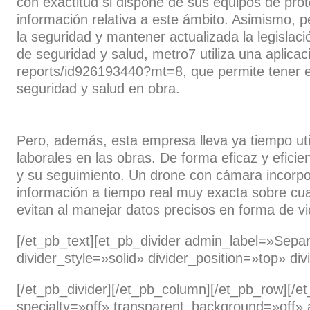
con exactitud si dispone de sus equipos de prot
información relativa a este ámbito. Asimismo, p
la seguridad y mantener actualizada la legislaci
de seguridad y salud, metro7 utiliza una aplica
reports/id926193440?mt=8, que permite tener en 
seguridad y salud en obra.
Pero, además, esta empresa lleva ya tiempo uti
laborales en las obras. De forma eficaz y eficie
y su seguimiento. Un drone con cámara incorpo
información a tiempo real muy exacta sobre cual
evitan al manejar datos precisos en forma de vi
[/et_pb_text][et_pb_divider admin_label=»Sep
divider_style=»solid» divider_position=»top» d
[/et_pb_divider][/et_pb_column][/et_pb_row][/e
specialty=»off» transparent_background=»off» 