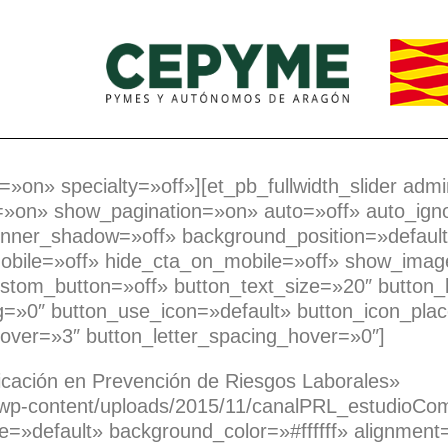
=»on» specialty=»off»][et_pb_fullwidth_slider adm
=»on» show_pagination=»on» auto=»off» auto_ign
inner_shadow=»off» background_position=»defaul
obile=»off» hide_cta_on_mobile=»off» show_imag
stom_button=»off» button_text_size=»20″ button_
ng=»0″ button_use_icon=»default» button_icon_pla
ver=»3″ button_letter_spacing_hover=»0″]
icación en Prevención de Riesgos Laborales»
wp-content/uploads/2015/11/canalPRL_estudioCom
e=»default» background_color=»#ffffff» alignment