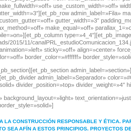
ake_fullwidth=»off» use_custom_width=»off» wid
ter_width=»3″][et_pb_row admin_label=»Fila» ma
custom_gutter=»off» gutter_width=»3″ padding_mo
llax_method=»off» make_equal=»off» parallax_1=»o
ile=»on»][et_pb_column type=»4_4″][et_pb_imag
loads/2015/11/canalPRL_estudioComunicacion_134.
imation=»left» sticky=»off» align=»center» force_
=»off» border_color=»#ffffff» border_style=»soli
_pb_section][et_pb_section admin_label=»section»
[et_pb_divider admin_label=»Separador» color=»
solid» divider_position=»top» divider_weight=»4″
» background_layout=»light» text_orientation=»just
border_style=»solid»]
A LA CONSTRUCCIÓN RESPONSABLE Y ÉTICA. PA
O SEA AFÍN A ESTOS PRINCIPIOS. PROYECTOS D