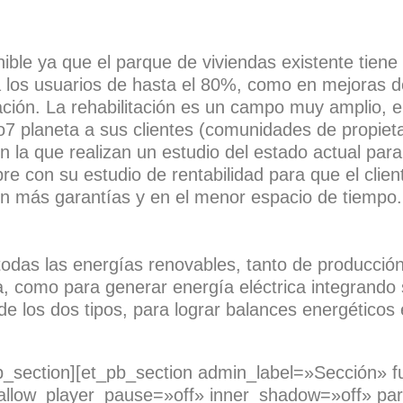
nible ya que el parque de viviendas existente tien
 los usuarios de hasta el 80%, como en mejoras de
ación. La rehabilitación es un campo muy amplio, 
7 planeta a sus clientes (comunidades de propietar
n la que realizan un estudio del estado actual para
 con su estudio de rentabilidad para que el clien
con más garantías y en el menor espacio de tiempo.
todas las energías renovables, tanto de producció
 como para generar energía eléctrica integrando so
de los dos tipos, para lograr balances energéticos 
b_section][et_pb_section admin_label=»Sección» fu
allow_player_pause=»off» inner_shadow=»off» par