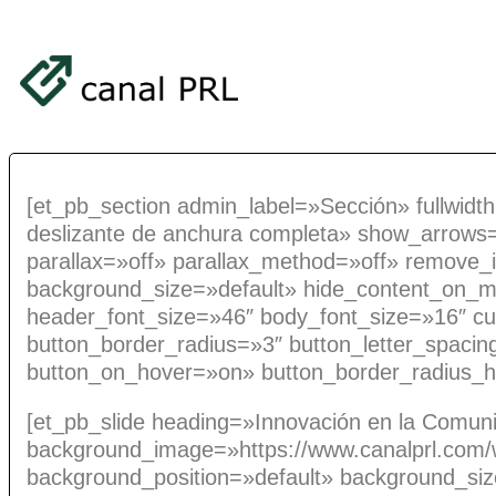
[et_pb_section admin_label=»Sección» fullwidth
deslizante de anchura completa» show_arrows
parallax=»off» parallax_method=»off» remove_
background_size=»default» hide_content_on_m
header_font_size=»46″ body_font_size=»16″ cu
button_border_radius=»3″ button_letter_spaci
button_on_hover=»on» button_border_radius_ho
[et_pb_slide heading=»Innovación en la Comun
background_image=»https://www.canalprl.com/
background_position=»default» background_siz