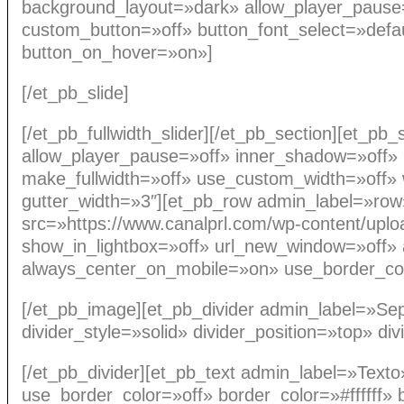
background_layout=»dark» allow_player_pause=
custom_button=»off» button_font_select=»defa
button_on_hover=»on»]
[/et_pb_slide]
[/et_pb_fullwidth_slider][/et_pb_section][et_
allow_player_pause=»off» inner_shadow=»off» 
make_fullwidth=»off» use_custom_width=»off»
gutter_width=»3″][et_pb_row admin_label=»ro
src=»https://www.canalprl.com/wp-content/up
show_in_lightbox=»off» url_new_window=»off» an
always_center_on_mobile=»on» use_border_colo
[/et_pb_image][et_pb_divider admin_label=»Se
divider_style=»solid» divider_position=»top» d
[/et_pb_divider][et_pb_text admin_label=»Texto
use_border_color=»off» border_color=»#ffffff» 