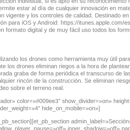
ección individual, si es apto en su reconocimiento 
ermite estar al día de cualquier innovación en mat
ón vigente y los controles de calidad. Destinado en
ción para iOS y Android: https://itunes.apple.com/
formato digital y de muy fácil uso todos los formul
lizando los drones como herramienta muy útil para
nte los drones eliminan riegos a la hora de plante
rada graba de forma periódica el transcurso de la
quier rincón de la construcción. Se eliminan riesgo
deo sobre el terreno real.
arador» color=»#009ee3″ show_divider=»on» heigh
ivider_weight=»4″ hide_on_mobile=»on»]
t_pb_section][et_pb_section admin_label=»Sección»
allow_player_pause=»off» inner_shadow=»off» par