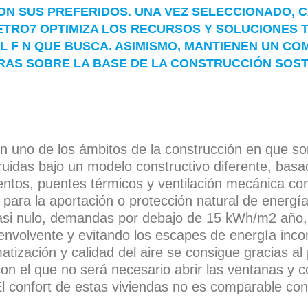
ON SUS PREFERIDOS. UNA VEZ SELECCIONADO, 
TRO7 OPTIMIZA LOS RECURSOS Y SOLUCIONES 
AL F N QUE BUSCA. ASIMISMO, MANTIENEN UN C
AS SOBRE LA BASE DE LA CONSTRUCCIÓN SOSTE
n uno de los ámbitos de la construcción en que son
idas bajo un modelo constructivo diferente, basad
ntos, puentes térmicos y ventilación mecánica con
para la aportación o protección natural de energía 
asi nulo, demandas por debajo de 15 kWh/m2 año, 
 envolvente y evitando los escapes de energía inco
matización y calidad del aire se consigue gracias al
con el que no será necesario abrir las ventanas y 
a. El confort de estas viviendas no es comparable co