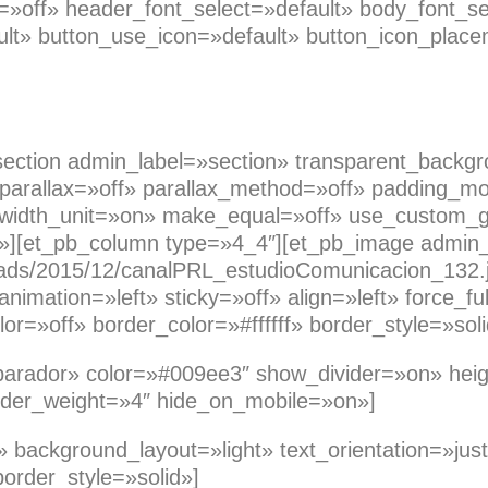
»off» header_font_select=»default» body_font_se
ult» button_use_icon=»default» button_icon_place
pb_section admin_label=»section» transparent_back
parallax=»off» parallax_method=»off» padding_mo
 width_unit=»on» make_equal=»off» use_custom_g
w»][et_pb_column type=»4_4″][et_pb_image admin
loads/2015/12/canalPRL_estudioComunicacion_132.
imation=»left» sticky=»off» align=»left» force_ful
r=»off» border_color=»#ffffff» border_style=»so
parador» color=»#009ee3″ show_divider=»on» hei
ivider_weight=»4″ hide_on_mobile=»on»]
» background_layout=»light» text_orientation=»just
border_style=»solid»]