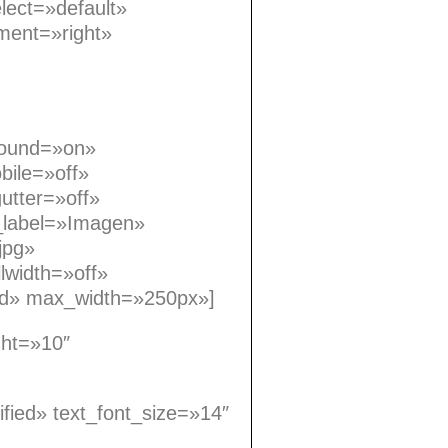
lect=»default»
ment=»right»
ground=»on»
bile=»off»
utter=»off»
_label=»Imagen»
jpg»
lwidth=»off»
lid» max_width=»250px»]
ght=»10″
ified» text_font_size=»14″