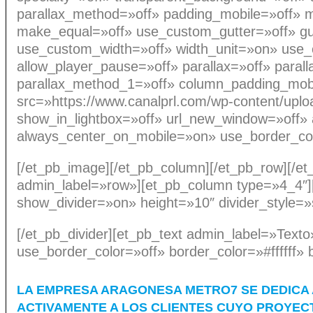
parallax_method=»off» padding_mobile=»off» m
make_equal=»off» use_custom_gutter=»off» gut
use_custom_width=»off» width_unit=»on» use_
allow_player_pause=»off» parallax=»off» para
parallax_method_1=»off» column_padding_mob
src=»https://www.canalprl.com/wp-content/up
show_in_lightbox=»off» url_new_window=»off» an
always_center_on_mobile=»on» use_border_color
[/et_pb_image][/et_pb_column][/et_pb_row][/et
admin_label=»row»][et_pb_column type=»4_4″]
show_divider=»on» height=»10″ divider_style=»
[/et_pb_divider][et_pb_text admin_label=»Texto
use_border_color=»off» border_color=»#ffffff» 
LA EMPRESA ARAGONESA METRO7 SE DEDICA 
ACTIVAMENTE A LOS CLIENTES CUYO PROYECT