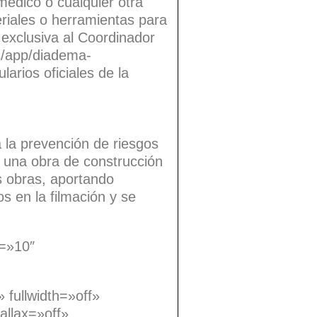
médico o cualquier otra
eriales o herramientas para
 exclusiva al Coordinador
es/app/diadema-
arios oficiales de la
 la prevención de riesgos
ar una obra de construcción
s obras, aportando
s en la filmación y se
t=»10″
 fullwidth=»off»
allax=»off»