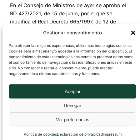
En el Consejo de Ministros de ayer se aprobó el
RD 427/2021, de 15 de junio, por el que se
modifica el Real Decreto 665/1997, de 12 de
mayo, sobre la protección de los trabajadores
Gestionar consentimiento
contra los riesgos relacionados con la
exposición a agentes cancerígenos durante el
Para ofrecer las mejores experiencias, utilizamos tecnologías como las
cookies para almacenar y/o acceder a la información del dispositivo. El
trabajo. Con el RD 665/1997, de…
consentimiento de estas tecnologías nos permitirá procesar datos como
16 junio, 2021
el comportamiento de navegación o las identificaciones únicas en este
sitio. No consentir o retirar el consentimiento, puede afectar
negativamente a ciertas características y funciones.
Aceptar
Denegar
Ver preferencias
Canal PRL
Funciona gracias a
WordPress
Política de cookies
Declaración de privacidad
Impressum