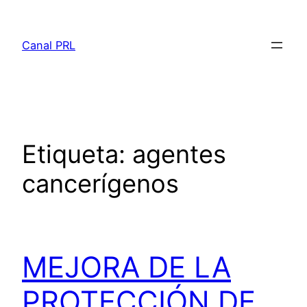
Saltar
al
Canal PRL
contenido
Etiqueta:
agentes
cancerígenos
MEJORA DE LA
PROTECCIÓN DE