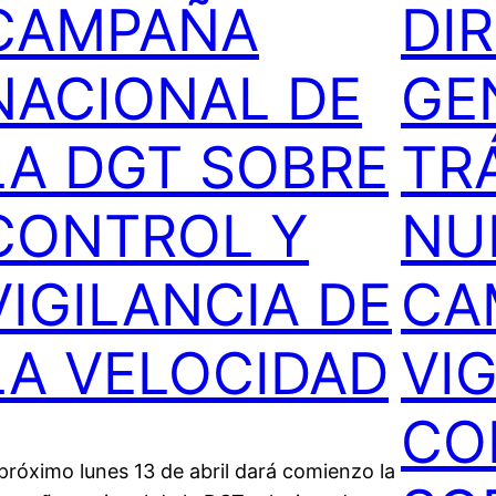
CAMPAÑA
DI
NACIONAL DE
GE
LA DGT SOBRE
TR
CONTROL Y
NU
VIGILANCIA DE
CA
LA VELOCIDAD
VIG
CO
 próximo lunes 13 de abril dará comienzo la