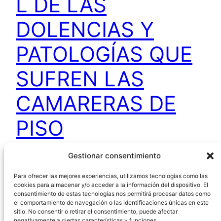
L DE LAS
DOLENCIAS Y
PATOLOGÍAS QUE
SUFREN LAS
CAMARERAS DE
PISO
Gestionar consentimiento
El Instituto de las Mujeres, en colaboración con
Para ofrecer las mejores experiencias, utilizamos tecnologías como las
la Asociación Española de Derecho del Trabajo y
cookies para almacenar y/o acceder a la información del dispositivo. El
de la Seguridad Social (AEDTSS) ha elaborado el
consentimiento de estas tecnologías nos permitirá procesar datos como
estudio “Revisión jurisprudencial de las dolencias
el comportamiento de navegación o las identificaciones únicas en este
sitio. No consentir o retirar el consentimiento, puede afectar
y patologías que sufren las camareras de piso.
negativamente a ciertas características y funciones.