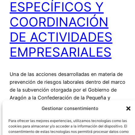
ESPECÍFICOS Y
COORDINACIÓN
DE ACTIVIDADES
EMPRESARIALES
Una de las acciones desarrolladas en materia de
prevención de riesgos laborales dentro del marco
de la subvención otorgada por el Gobierno de
Aragón a la Confederación de la Pequeña y
Mediana Empresa Aragonesa (CEPYME-Aragón)
Gestionar consentimiento
para el desarrollo de acciones en materia de
prevención de riesgos laborales durante el año
Para ofrecer las mejores experiencias, utilizamos tecnologías como las
cookies para almacenar y/o acceder a la información del dispositivo. El
2018, ha sido el desarrollo…
consentimiento de estas tecnologías nos permitirá procesar datos como