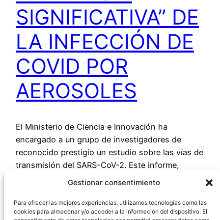
SIGNIFICATIVA” DE
LA INFECCIÓN DE
COVID POR
AEROSOLES
El Ministerio de Ciencia e Innovación ha
encargado a un grupo de investigadores de
reconocido prestigio un estudio sobre las vías de
transmisión del SARS-CoV-2. Este informe,
difundido el 9 de noviembre por dicho Ministerio,
Gestionar consentimiento
concluye que existe una “evidencia significativa”
sobre la transmisión de la infección del
Para ofrecer las mejores experiencias, utilizamos tecnologías como las
cookies para almacenar y/o acceder a la información del dispositivo. El
coronavirus por vía de aerosoles. Tras analizar…