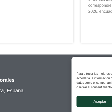
correspondien
2026, encuad
Para ofrecer las mejores 
acceder a la información d
orales
datos como el comportamie
o retirar el consentimient
za, España
Aceptar