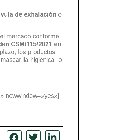
lvula de exhalación
o
n el mercado conforme
rden CSM/115/2021 en
 plazo, los productos
ascarilla higiénica” o
on» newwindow=»yes»]