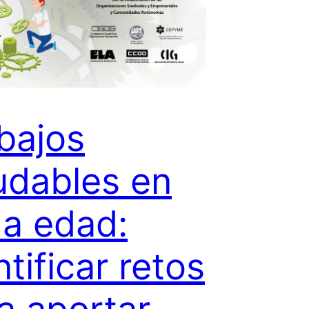
bajos
udables en
a edad:
ntificar retos