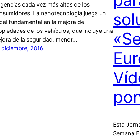
par
igencias cada vez más altas de los
sol
nsumidores. La nanotecnología juega un
pel fundamental en la mejora de
opiedades de los vehículos, que incluye una
«S
jora de la seguridad, menor…
 diciembre, 2016
Eur
Víd
pon
Esta Jorn
Semana Eu