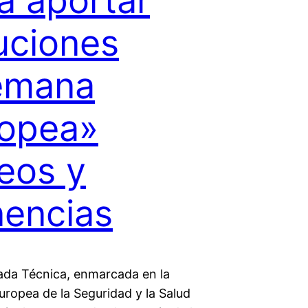
a aportar
uciones
emana
opea»
eos y
encias
ada Técnica, enmarcada en la
ropea de la Seguridad y la Salud