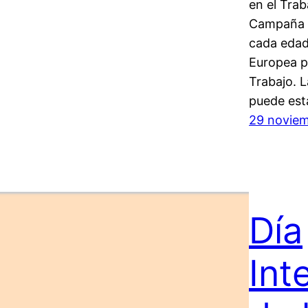
en el Trab
Campaña E
cada edad
Europea pa
Trabajo. L
puede est
29 noviem
Día
Int