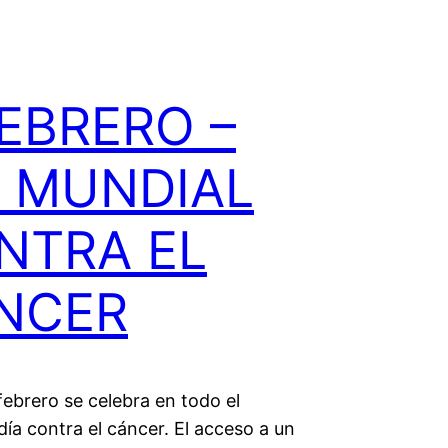
FEBRERO –
A MUNDIAL
NTRA EL
NCER
ebrero se celebra en todo el
ía contra el cáncer. El acceso a un