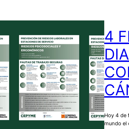
4 
DI
CO
CÁ
Hoy 4 de f
mundo el d