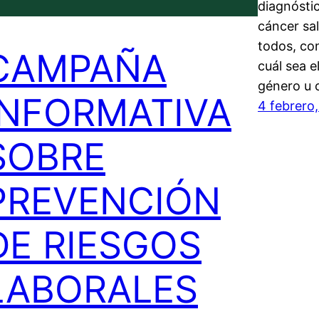
diagnóstic
cáncer sal
todos, co
CAMPAÑA
cuál sea e
género u 
INFORMATIVA
4 febrero
SOBRE
PREVENCIÓN
DE RIESGOS
LABORALES