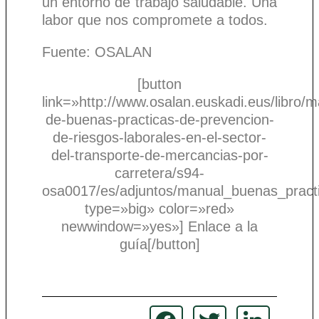
un entorno de trabajo saludable. Una
labor que nos compromete a todos.
Fuente: OSALAN
[button
link=»http://www.osalan.euskadi.eus/libro/m
de-buenas-practicas-de-prevencion-
de-riesgos-laborales-en-el-sector-
del-transporte-de-mercancias-por-
carretera/s94-
osa0017/es/adjuntos/manual_buenas_practi
type=»big» color=»red»
newwindow=»yes»] Enlace a la
guía[/button]