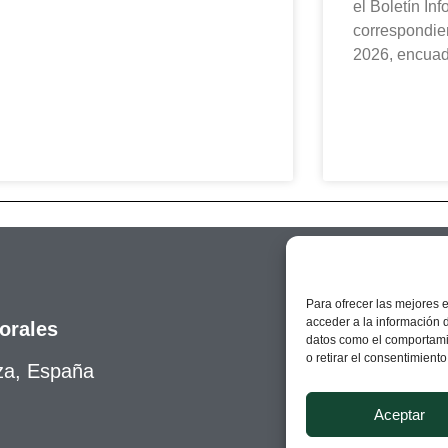
el Boletín In
correspondien
2026, encuad
Para ofrecer las mejores 
acceder a la información d
orales
datos como el comportamie
o retirar el consentimient
za, España
Aceptar