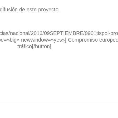
fusión de este proyecto.
noticias/nacional/2016/09SEPTIEMBRE/0901tispol-pr
pe=»big» newwindow=»yes»] Compromiso europeo: 
tráfico[/button]