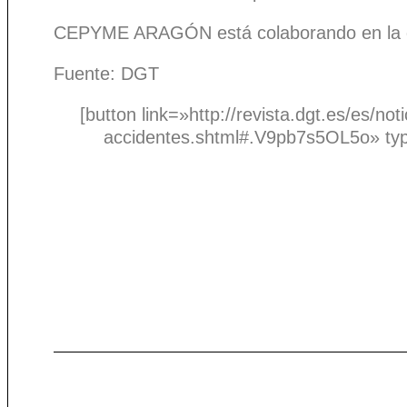
CEPYME ARAGÓN está colaborando en la di
Fuente: DGT
[button link=»http://revista.dgt.es/es/
accidentes.shtml#.V9pb7s5OL5o» ty