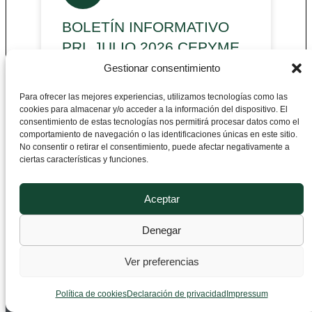
BOLETÍN INFORMATIVO
PRL JULIO 2026 CEPYME
ARAGÓN – GOBIERNO DE
Gestionar consentimiento
ARAGÓN
Para ofrecer las mejores experiencias, utilizamos tecnologías como las
CEPYME Aragón con la financiación
cookies para almacenar y/o acceder a la información del dispositivo. El
del Gobierno de Aragón ha publicado
consentimiento de estas tecnologías nos permitirá procesar datos como el
comportamiento de navegación o las identificaciones únicas en este sitio.
el Boletín Informativo PRL
No consentir o retirar el consentimiento, puede afectar negativamente a
correspondiente al mes de julio de
ciertas características y funciones.
2026, encuadrado en el
Aceptar
Denegar
CEPYME Aragón
Ver preferencias
Departamento de Prevención de Riesgos
Laborales
Política de cookies
Declaración de privacidad
Impressum