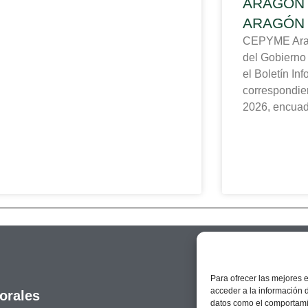
ARAGÓN 
ARAGÓN
CEPYME Aragó
del Gobierno
el Boletín In
correspondien
2026, encuad
Para ofrecer las mejores 
acceder a la información d
orales
datos como el comportamie