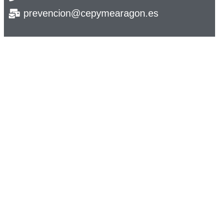
prevencion@cepymearagon.es