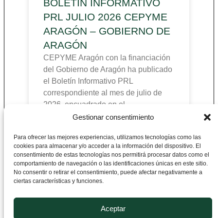
BOLETÍN INFORMATIVO
PRL JULIO 2026 CEPYME
ARAGÓN – GOBIERNO DE
ARAGÓN
CEPYME Aragón con la financiación
del Gobierno de Aragón ha publicado
el Boletín Informativo PRL
correspondiente al mes de julio de
2026, encuadrado en el
Gestionar consentimiento
Para ofrecer las mejores experiencias, utilizamos tecnologías como las
cookies para almacenar y/o acceder a la información del dispositivo. El
CEPYME Aragón
consentimiento de estas tecnologías nos permitirá procesar datos como el
comportamiento de navegación o las identificaciones únicas en este sitio.
No consentir o retirar el consentimiento, puede afectar negativamente a
Departamento de Prevención de Riesgos
ciertas características y funciones.
Laborales
Plaza de Roma F-1, 2ª Planta 50010
Aceptar