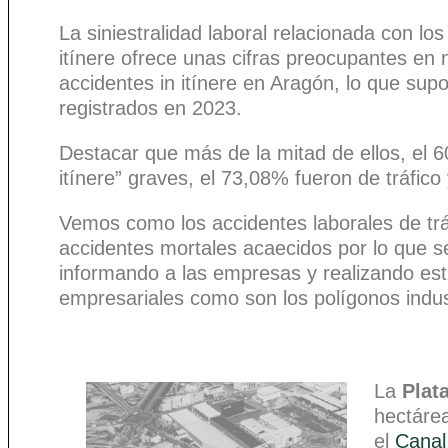
La siniestralidad laboral relacionada con los
itínere ofrece unas cifras preocupantes e
accidentes in itínere en Aragón, lo que sup
registrados en 2023.
Destacar que más de la mitad de ellos, el 6
itínere” graves, el 73,08% fueron de tráfico
Vemos como los accidentes laborales de tráf
accidentes mortales acaecidos por lo que s
informando a las empresas y realizando estu
empresariales como son los polígonos indus
La
Plat
hectáre
el
Canal