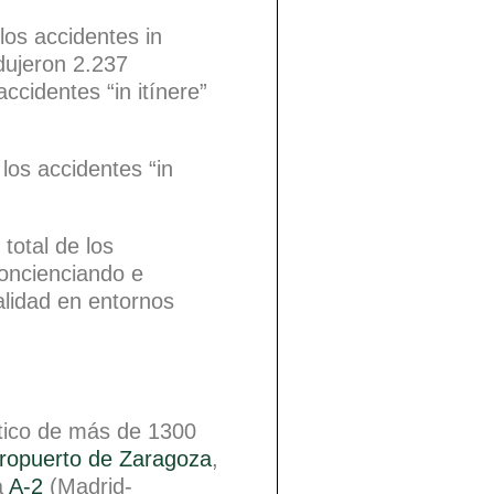
 los accidentes in
dujeron 2.237
ccidentes “in itínere”
los accidentes “in
total de los
concienciando e
alidad en entornos
tico de más de 1300
ropuerto de Zaragoza
,
a
A-2
(Madrid-